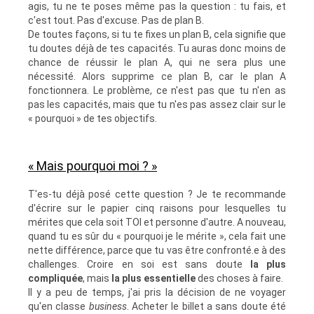
agis, tu ne te poses même pas la question : tu fais, et
c'est tout. Pas d'excuse. Pas de plan B.
De toutes façons, si tu te fixes un plan B, cela signifie que
tu doutes déjà de tes capacités. Tu auras donc moins de
chance de réussir le plan A, qui ne sera plus une
nécessité. Alors supprime ce plan B, car le plan A
fonctionnera. Le problème, ce n'est pas que tu n'en as
pas les capacités, mais que tu n'es pas assez clair sur le
« pourquoi » de tes objectifs.
« Mais pourquoi moi ? »
T'es-tu déjà posé cette question ? Je te recommande
d'écrire sur le papier cinq raisons pour lesquelles tu
mérites que cela soit TOI et personne d'autre. A nouveau,
quand tu es sûr du « pourquoi je le mérite », cela fait une
nette différence, parce que tu vas être confronté.e à des
challenges. Croire en soi est sans doute
la plus
compliquée
, mais
la plus essentielle
des choses à faire.
Il y a peu de temps, j'ai pris la décision de ne voyager
qu'en classe
business
. Acheter le billet a sans doute été