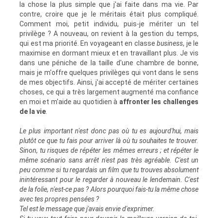
la chose la plus simple que j'ai faite dans ma vie. Par
contre, croire que je le méritais était plus compliqué.
Comment moi, petit individu, puis-je mériter un tel
privilège ? A nouveau, on revient à la gestion du temps,
qui est ma priorité. En voyageant en classe
business
, je le
maximise en dormant mieux et en travaillant plus. Je vis
dans une péniche de la taille d'une chambre de bonne,
mais je m'offre quelques privilèges qui vont dans le sens
de mes objectifs. Ainsi, j'ai accepté de mériter certaines
choses, ce qui a très largement augmenté ma confiance
en moi et m'aide au quotidien à
affronter les challenges
de la vie
.
Le plus important n'est donc pas où tu es aujourd'hui, mais
plutôt ce que tu fais pour arriver là où tu souhaites te trouver.
Sinon, tu risques de répéter les mêmes erreurs ; et répéter le
même scénario sans arrêt n'est pas très agréable. C'est un
peu comme si tu regardais un film que tu trouves absolument
inintéressant pour le regarder à nouveau le lendemain. C'est
de la folie, n'est-ce pas ? Alors pourquoi fais-tu la même chose
avec tes propres pensées ?
Tel est le message que j'avais envie d'exprimer.