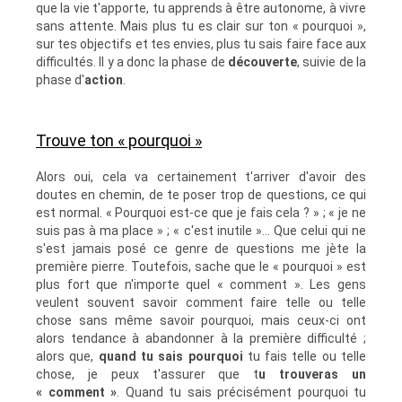
que la vie t'apporte, tu apprends à être autonome, à vivre
sans attente. Mais plus tu es clair sur ton « pourquoi »,
sur tes objectifs et tes envies, plus tu sais faire face aux
difficultés. Il y a donc la phase de
découverte
, suivie de la
phase d'
action
.
Trouve ton « pourquoi »
Alors oui, cela va certainement t'arriver d'avoir des
doutes en chemin, de te poser trop de questions, ce qui
est normal. « Pourquoi est-ce que je fais cela ? » ; « je ne
suis pas à ma place » ; « c'est inutile »... Que celui qui ne
s'est jamais posé ce genre de questions me jète la
première pierre. Toutefois, sache que le « pourquoi » est
plus fort que n'importe quel « comment ». Les gens
veulent souvent savoir comment faire telle ou telle
chose sans même savoir pourquoi, mais ceux-ci ont
alors tendance à abandonner à la première difficulté ;
alors que,
quand tu
sais pourquoi
tu fais telle ou telle
chose, je peux t'assurer que t
u trouveras un
« comment »
. Quand tu sais précisément pourquoi tu