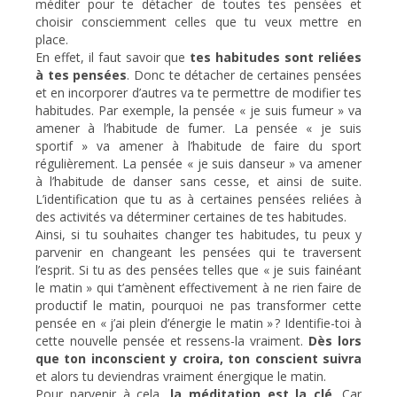
méditer pour te détacher de toutes tes pensées et
choisir consciemment celles que tu veux mettre en
place.
En effet, il faut savoir que
tes habitudes sont reliées
à tes pensées
. Donc te détacher de certaines pensées
et en incorporer d’autres va te permettre de modifier tes
habitudes. Par exemple, la pensée « je suis fumeur » va
amener à l’habitude de fumer. La pensée « je suis
sportif » va amener à l’habitude de faire du sport
régulièrement. La pensée « je suis danseur » va amener
à l’habitude de danser sans cesse, et ainsi de suite.
L’identification que tu as à certaines pensées reliées à
des activités va déterminer certaines de tes habitudes.
Ainsi, si tu souhaites changer tes habitudes, tu peux y
parvenir en changeant les pensées qui te traversent
l’esprit. Si tu as des pensées telles que « je suis fainéant
le matin » qui t’amènent effectivement à ne rien faire de
productif le matin, pourquoi ne pas transformer cette
pensée en « j’ai plein d’énergie le matin » ? Identifie-toi à
cette nouvelle pensée et ressens-la vraiment.
Dès lors
que ton inconscient y croira, ton conscient suivra
et alors tu deviendras vraiment énergique le matin.
Pour parvenir à cela,
la méditation est la clé
. Car