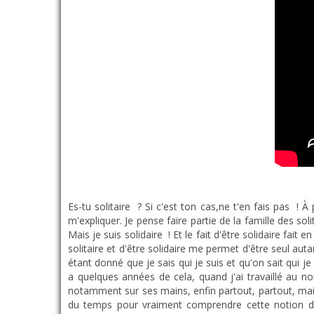
Es-tu solitaire ? Si c'est ton cas,ne t'en fais pas ! À partir du moment où tu es solidaire, tout ira pour le mieux ! Mais avant tout, revenons dans le passé pour que je puisse m'expliquer. Je pense faire partie de la famille des solitaires ! J'aime être seul, j'aime passer du temps seul, et parfois les êtres humains m'agacent ! Donc, oui, je suis solitaire ! Mais je suis solidaire ! Et le fait d'être solidaire fait en sorte que je ne sois pas seul en permanence, que je sois aimé et que l'on m'accueille très régulièrement. Mais le fait d'être solitaire et d'être solidaire me permet d'être seul autant de temps que je le souhaite, mais dès que j'ai une envie de passer du temps avec des gens, je sais qu'on va m'accueillir, étant donné que je sais qui je suis et qu'on sait qui je suis, vu que je suis solidaire ! Donc, en fait, le tout a commencé, cette réflexion de solitaire/solidaire, elle a commencé il y a quelques années de cela, quand j'ai travaillé au nom de MSF, médecins sans frontière, j'avais une de mes manageuses, Tristana, elle avait des tatouages un peu partout, notamment sur ses mains, enfin partout, partout, mais sur ses mains, il y en avait deux qui m'ont interpellé : solitaire – solidaire ; et les deux étaient sur les mains. Et il m'a fallu du temps pour vraiment comprendre cette notion de solitaire/solidaire. Si tu es solitaire, mais pas solidaire, tu seras toujours seul. Que, si tu es solitaire, mais que tu es également solidaire, tu seras seul, mais tu seras accompagné également. Dans le sens où, une personne solitaire, c'est une personne qui aime être seule, qui va passer du temps seule, mais, au fond d'elle, de temps en temps, elle aime bien voir des gens, elle aime bien socialiser, elle aime bien rigoler, profiter, être au sein d'une communauté, mais elle veut pas y rester trop longtemps, elle a besoin de son espace elle-même, elle a besoin d'être avec elle-même, elle a besoin d'être seule dans la nature, chez elle, elle n'aime pas être constamment entourée de personnes, parfois elle va même critiquer beaucoup, juger beaucoup les gens, ça, c'est une personne solitaire ! Mais, au fond d'elle, elle aime développer des relations. Il y a beaucoup de gens, en cet instant, et avec toute la psychologie que j'ai pu étudier, qui se pensent solitaire, mais c'est juste qu'ils sont extrêmement timides et qu'ils ont du mal à aller vers les autres, et vu qu'ils ont du mal à aller vers les autres, ils ont du mal à développer des relations, ils se pensent solitaires ! Alors que ce qu'ils ont, ce qu'ils sont, cela n'est absolument pas ça ! Ils ne sont pas solitaires, ils se disent l'être parce que cela les conforte dans leur manque d'estime de qui ils sont ! Mais la solution, l'une d'entre elles pour être exact, parce qu'il y en a plusieurs, c'est de développer énormément de solidarité malgré ta solitude. Dans le sens où tu vas être constamment là, à aider les gens, tu es constamment là si on a besoin de toi, tu vas pas attendre que l'on te demande, tu vas commencer à faire parce