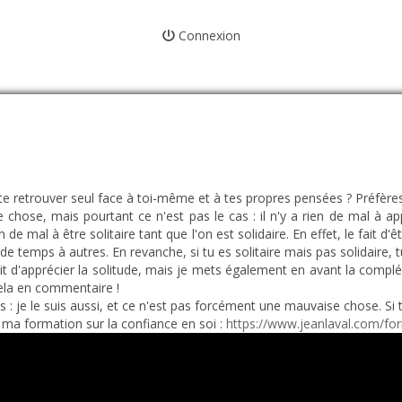
Connexion
de te retrouver seul face à toi-même et à tes propres pensées ? Préfè
ose, mais pourtant ce n'est pas le cas : il n'y a rien de mal à appr
 de mal à être solitaire tant que l'on est solidaire. En effet, le fait d'ê
de temps à autres. En revanche, si tu es solitaire mais pas solidaire, 
t d'apprécier la solitude, mais je mets également en avant la complémen
 cela en commentaire !
pas : je le suis aussi, et ce n'est pas forcément une mauvaise chose. Si t
 ma formation sur la confiance en soi :
https://www.jeanlaval.com/form