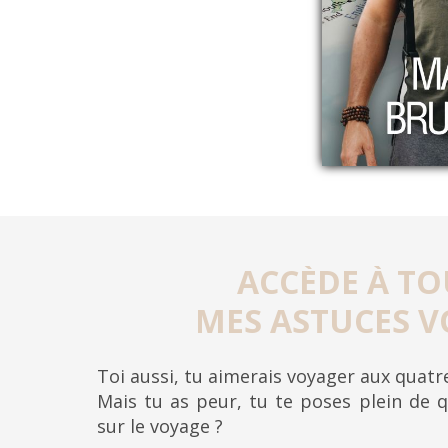
ACCÈDE À TO
MES ASTUCES V
Toi aussi, tu aimerais voyager aux quat
Mais tu as peur, tu te poses plein de q
sur le voyage ?