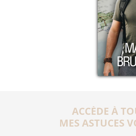
ACCÈDE À TO
MES ASTUCES V