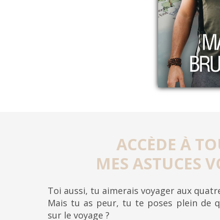
ACCÈDE À TO
MES ASTUCES V
Toi aussi, tu aimerais voyager aux quat
Mais tu as peur, tu te poses plein de q
sur le voyage ?