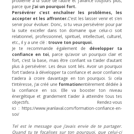
problème à la suite de l’autre et j’avance toujours plus,
parce que
j’ai un pourquoi fort.
Persévérer c’est enchaîner les problèmes, les
accepter et les affronter.
C’est les laisser venir et s’en
servir pour évoluer. Donc, si tu veux persévérer pour par
la suite exceller dans ton domaine que celui-ci soit
relationnel, professionnel, spirituel, intellectuel, culturel,
etc., il y a une clé :
trouve ton pourquoi.
Je te recommande également de
développer ta
confiance en toi
, parce qu’avoir un pourquoi clair et
fort, c’est la base, mais être confiant va t’aider d’autant
plus à persévérer. Les deux sont liés. Avoir un pourquoi
fort t’aidera à développer ta confiance et avoir confiance
t’aidera à croire davantage en ton pourquoi. Si cela
t’intéresse, j’ai créé une
formation
entièrement dédiée à
la confiance en soi. Elle va booster ton niveau
énergétique et grandement t’aider à atteindre tous tes
objectifs. Rendez-vous
ici :
https://www.jeanlaval.com/formation-confiance-en-
soi/
Tel est le message que j’avais envie de te partager.
Quand tu te focalises sur ton pourquoi, que celui-ci