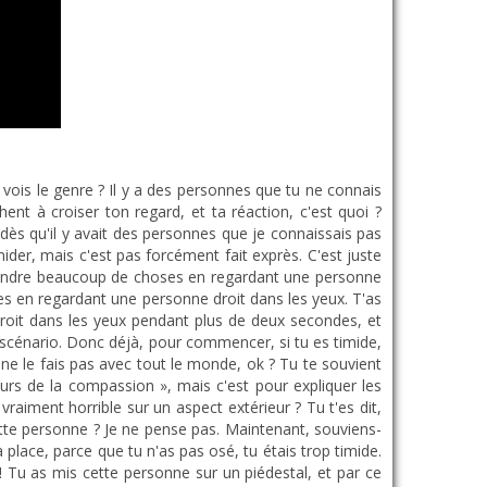
t tu te sens. Tu sens la différence ? En l'espace de quelques secondes ? Donc ça, tu peux l'effectuer – pas forcément trop longtemps, parce qu'on a l'impression que tu cherches à dominer l'autre et c'est pas ça que l'on cherche à faire, parce que toi après tu te mets en haut et tu mets l'autre en bas. Non, le but c'est de se mettre d'égal à égal. Mais si tu te sens trop inférieur.e, tu peux remonter ta confiance, être au même niveau que cette personne. C’est pour ça que le yoga c'est extrêmement utile, parce qu'automatiquement, dans toutes les postures, on a quasiment soit les bras en l'air comme ça, soit on a inversé et on a les bras en bas. On écarte toujours les épaules vers l'arrière, du coup notre buste est plus ressorti, et par ce fait on a plus confiance en nous. Même aux yeux des autres, quand on marche, on a une allure d'une personne charismatique, on a une allure d'une personne qui a confiance en elle, parce que notre dos est droit. On est aligné. On marche la tête haute. C'est pas pour avoir confiance en nous qu'on le fait, mais via toutes les postures qu'on fait dans le yoga, on adopte cette physiologie, ce comportement corporel – on peut dire ça comme ça ? On va le dire. Ce comportement corporel. Comportement physique ça passe peut-être mieux. Enfin, tu vois là où je veux en venir. Donc si tu te sens timide, mets cette personne d'égal à égal, elle est pareille que toi ! Il n'y a aucune différence. Sa couleur de peau peut être différente, et encore, c'est toi qui le voit avec tes yeux. Parce que, si tu utilises deux groupes d'yeux différents, deux personnes différentes qui voient la même personne, elles vont l'apercevoir différemment, vrai ? Il y en a qui vont dire qu'ils la trouvent extraordinaire, et d'autres qui vont dire qu'ils la trouvent moyen moyen. Mets chaque personne au même niveau, et il n'y aura plus cette histoire de valorisation, de dévalorisation de qui tu es. Et là, tu pourras parler à qui que ce soit. A l'heure actuelle, je ne suis pas du genre non plus à courir à droite à gauche et à discuter avec tout le monde. Je l'ai fait pendant une petite période, justement on reprend confiance en moi face à cette timidité – c'est ce que je te recommande dans l'idéal, c'est que tous les jours tu ailles parler avec des personnes différentes, ou grand minimum une personne différente chaque jour, si ce n'est pas trois, c'est un meilleur chiffre. Tu fais ça tous les jours. Donc pendant une période de ma vie, pendant plusieurs mois, je le faisais constamment tous les jours, je n'avais pas de limite. Mais maintenant, je suis confiant, maintenant je peux mettre tout le monde au même niveau, je parle aux gens par rapport à qui ils sont, non pas par rapport à leurs diplômes, non pas par rapport à ce qu'ils ont fait. Maintenant, je les vois uniquement dans cet instant présent. Qui ils sont, l'énergie qu'ils dégagent, c'est la seule chose qui m'intéresse. L'énergie que cette personne dégage, est-ce que je me sens bien à ses côtés, sans même qu'elle ouvre la bouche, ou est-ce que je me sens p