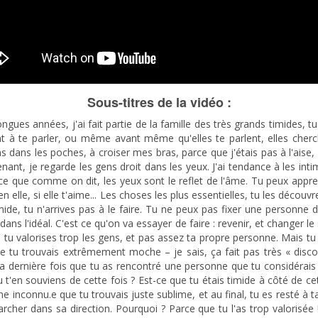
Sous-titres de la vidéo :
me niveau, il faut les regarder droit dans les yeux. Non pas en haut, comme ça, non pas en bas, droit dans les yeux, et voir le reflet de leur âme. Donc s'il te plait, ne le fais pas avec moi. C'est pas cool quand même. Mais dans l'idéal, dès que tu ne te sens pas à l'aise et que tu regardes une personne, visualise-la pendant juste quelques secondes sur les toilettes. Je peux t'assurer que tu as l'impression qu'on... On est pareils. Tous les matins, on va faire la même chose. Que tes toilettes elles soient en extérieur ou en intérieur, on fait la même chose. On fait plusieurs fois la même chose, plusieurs fois par jour. Visualise-le, la prochaine fois. Aussi bizarre que cette technique puisse te paraître, dès lors que tu mets cette personne au même niveau que toi, la timidité disparaît instantanément. Donc on a tous les mêmes besoins ! On a tous notre propre histoire à accomplir, et ce n'est pas parce qu'une personne est plus belle que toi extérieurement – parce que déjà, pour commencer, cela reste ta propre perception des choses – même si, admettons, sur un groupe de 10 individus, les 10 sont d'accord (cette personne est extrêmement belle par rapport à toi, par rapport à ton apparence extérieure), mais devine quoi ? Peut-être que cette personne, que tu considères comme étant extrêmement belle, met plus d'importance à la beauté intérieure qu'à la beauté extérieure. Mais si tu es trop timide pour aller faire les quelques pas pour lui parler, tu ne pourras jamais savoir, et peut-être tu aurais eu l'opportunité, si tu t'étais décidé.e à bouger tes fesses, de passer un moment agréable, voire même une relation d'un soir, ou même encore mieux, une relation de plusieurs mois ou de plusieurs années avec cette personne ! Parce qu'elle valorise qui tu es au plus profond de toi, et non pas cette apparence que tu dégages. Mais ça, le seul moment de le savoir, c'est d'aller discuter avec cette personne. Et quand tu vas discuter avec elle, à la base c'est que tu as envie de la connaître. Donc n'y va pas pour te valoriser. Si une fois qu'il y a cette timidité qui a disparu, tu racontes tout ce que tu as fait, qui tu es... On s'en fout un petit peu, parce que si c'est toi qui te déplace pour aller voir cette personne, ça veut dire que tu as envie de la connaître, donc pose-lui des questions, essaie de la connaître, plutôt que de lui dire qui tu es. Parce que c'est pas elle qui a fait le premier pas, c'est toi. Il faut voir les choses dans l'ordre. On est pas là pour faire un discours de mariage, donc relax. Juste, relax. Et dis-toi que pour la plupart des gens dans un groupe, la plupart ne sont pas forcément extrêmement à l'aise quand ils sont en relation avec des gens qu'ils ne connaissent pas. Tous les gens qui vont avoir les bras croisés quand il fait chaud, surtout, parce que quand il fait froid ils peuvent avoir froid, mais toutes les personnes qui vont avoir les bras croisés ne sont pas extrêmement à l'aise. Les jambes croisées non plus. Les mains dans les poches, surement pas. Toutes les personnes qui ont les bras en l'air, qui font des gestes avec leurs bras, peut-être même qu'ils ont les bras complètement en l'air, alors là ils sont au top de leur forme, ils ont très confiance en eux. Donc petite astuce que tu peux faire pour utiliser ton corps, ta physiologie, dès que tu ne te sens pas à l'aise, dès que tu as cette timidité qui émerge en toi et.... qu'il n'y a plus rien qui sort (rire) – c'est resté bloqué, on est tous passés par là, ok ? Ne t'en fais pas. Ne le fais pas très longtemps, je dirais 10 secondes chrono, mais mets tes mains sur tes hanches. Tu vas te sentir mieux automatiquement, parce que ça booste ta confiance. Juste, fais-le maintenant. Mets-toi debout, mets tes mains dans les poches, croise tes bras, maintenant mets tes mains sur tes hanches, ressors ton buste, et mets les épaules vers l'arrière, et dis-moi commen