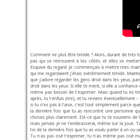
Comment ne plus être timide ? Alors, durant de très longues années, j'ai fait partie de la famille des très grands timides, tu vois le genre ? Il y a des personnes que tu ne connais pas qui se retrouvent à tes côtés, et elles se mettent à te parler, ou même avant même qu'elles te parlent, elles cherchent à croiser ton regard, et ta réaction, c'est quoi ? Esquive du regard. Je commençais à mettre mes mains dans les poches, à croiser mes bras, parce que j'étais pas à l'aise, dès qu'il y avait des personnes que je connaissais pas qui me regardaient j'étais extrêmement timide. Maintenant, je regarde les gens droit dans les yeux. J'ai tendance à les intimider, mais c'est pas forcément fait exprès. C'est juste que j'adore regarder les gens droit dans les yeux, parce que comme on dit, les yeux sont le reflet de l'âme. Tu peux apprendre beaucoup de choses en regardant une personne droit dans les yeux. Si elle te ment, si elle a confiance en elle, si elle t'aime... Les choses les plus essentielles, tu les découvres en regardant une personne droit dans les yeux. T'as même pas besoin de t'exprimer. Mais quand tu es timide, tu n'arrives pas à le faire. Tu ne peux pas fixer une personne droit dans les yeux pendant plus de deux secondes, et après, tu t'enfuis (rire), et tu reviens éventuellement – dans l'idéal. C'est ce qu'on va essayer de faire : revenir, et changer le scénario. Donc déjà, pour commencer, si tu es timide, si tu n'es pas à l'aise, c'est tout simplement parce que tu valorises trop les gens, et pas assez ta propre personne. Mais tu ne le fais pas avec tout le monde, ok ? Tu te souvient la dernière fois que tu as rencontré une personne que tu trouvais extrêmement moche – je sais, ça fait pas très « discours de la compassion », mais c'est pour expliquer les choses plus clairement. Est-ce que tu te souviens de la dernière fois que tu as rencontré une personne que tu considérais vraiment horrible sur un aspect extérieur ? Tu t'es dit, mais jamais je ne t’embrasserai, même sur la joue. Tu t'en souviens de cette fois ? Est-ce que tu étais timide à côté de cette personne ? Je ne pense pas. Maintenant, souviens-toi de la dernière fois que tu as voulu parler à un ou une inconnu.e que tu trouvais juste sublime, et au final, tu es resté à ta place, parce que tu n'as pas osé, tu étais trop timide. Tu n'as pas osé t'exprimer, tu n'as même pas osé marcher dans sa direction. Pourquoi ? Parce que tu l'as trop valorisée ! Tu as mis cette personne sur un piédestal, et par ce fait, toi, on ne te voyait plus. Tu as disparu. Valorise-toi ! Cette personne n'est en rien différente de toi, et le jour où tu le comprendras, la timidité disparaitra. Donc, dès lors que tu valorises une personne par rapport à qui tu es, tu penses qu'elle est supérieure à toi, que ce soit sur un plan physique, un plan financier, culturel, spirituel, émotionnel, sportif... Dès que tu valorises trop une personne, tu as tendance à avoir cette timidité qui émerge en toi. Donc la technique la plus efficace selon moi, c'est de mettre les gens au mê