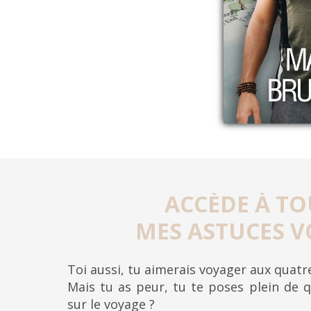
ACCÈDE À TO
MES ASTUCES V
Toi aussi, tu aimerais voyager aux quat
Mais tu as peur, tu te poses plein de q
sur le voyage ?