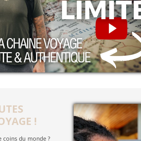
UTES
OYAGE !
re coins du monde ?