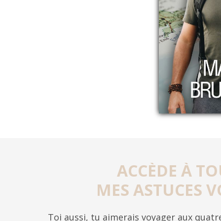
ACCÈDE À TO
MES ASTUCES V
Toi aussi, tu aimerais voyager aux quat