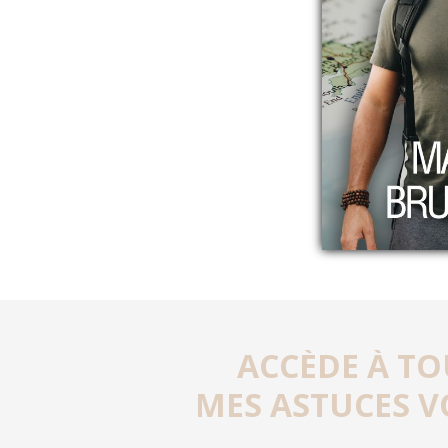
ACCÈDE À TO
MES ASTUCES V