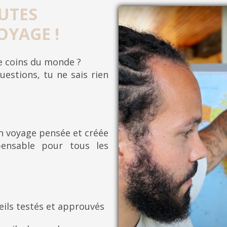
UTES
OYAGE !
re coins du monde ?
uestions, tu ne sais rien
on voyage pensée et créée
pensable pour tous les
eils testés et approuvés