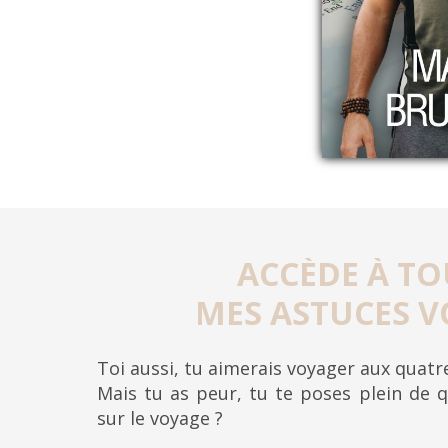
ACCÈDE À TO
MES ASTUCES V
Toi aussi, tu aimerais voyager aux quat
Mais tu as peur, tu te poses plein de q
sur le voyage ?