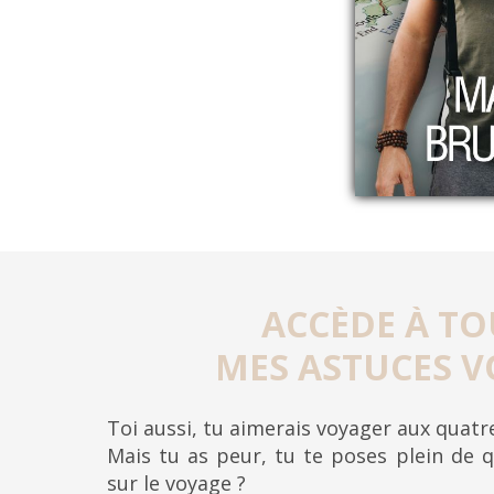
ACCÈDE À TO
MES ASTUCES V
Toi aussi, tu aimerais voyager aux quat
Mais tu as peur, tu te poses plein de q
sur le voyage ?