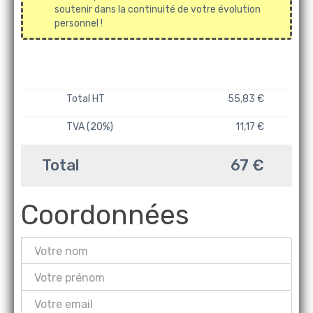
soutenir dans la continuité de votre évolution
personnel !
Total HT
55,83 €
TVA (20%)
11,17 €
Total
67 €
Coordonnées