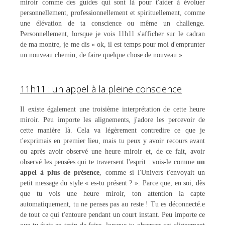
miroir comme des guides qui sont là pour t'aider à évoluer
personnellement, professionnellement et spirituellement, comme
une élévation de ta conscience ou même un challenge.
Personnellement, lorsque je vois 11h11 s'afficher sur le cadran
de ma montre, je me dis « ok, il est temps pour moi d'emprunter
un nouveau chemin, de faire quelque chose de nouveau ».
11h11 : un appel à la pleine conscience
Il existe également une troisième interprétation de cette heure
miroir. Peu importe les alignements, j'adore les percevoir de
cette manière là. Cela va légèrement contredire ce que je
t'exprimais en premier lieu, mais tu peux y avoir recours avant
ou après avoir observé une heure miroir et, de ce fait, avoir
observé les pensées qui te traversent l'esprit : vois-le comme
un
appel à plus de présence
, comme si l'Univers t'envoyait un
petit message du style « es-tu présent ? ». Parce que, en soi, dès
que tu vois une heure miroir, ton attention la capte
automatiquement, tu ne penses pas au reste ! Tu es déconnecté.e
de tout ce qui t'entoure pendant un court instant. Peu importe ce